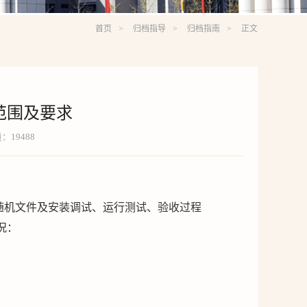
首页
归档指导
归档指南
正文
范围及要求
量：
19488
随机文件及安装调试、运行测试、验收过程
况：