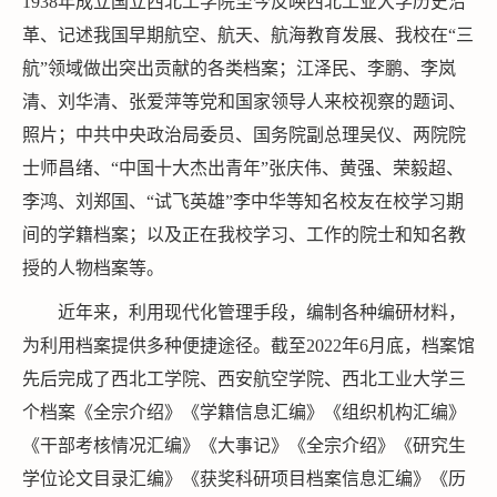
1938年成立国立西北工学院至今反映西北工业大学历史沿
革、记述我国早期航空、航天、航海教育发展、我校在“三
航”领域做出突出贡献的各类档案；江泽民、李鹏、李岚
清、刘华清、张爱萍等党和国家领导人来校视察的题词、
照片；中共中央政治局委员、国务院副总理吴仪、两院院
士师昌绪、“中国十大杰出青年”张庆伟、黄强、荣毅超、
李鸿、刘郑国、“试飞英雄”李中华等知名校友在校学习期
间的学籍档案；以及正在我校学习、工作的院士和知名教
授的人物档案等。
近年来，利用现代化管理手段，编制各种编研材料，
为利用档案提供多种便捷途径。截至2022年6月底，档案馆
先后完成了西北工学院、西安航空学院、西北工业大学三
个档案《全宗介绍》《学籍信息汇编》《组织机构汇编》
《干部考核情况汇编》《大事记》《全宗介绍》《研究生
学位论文目录汇编》《获奖科研项目档案信息汇编》《历