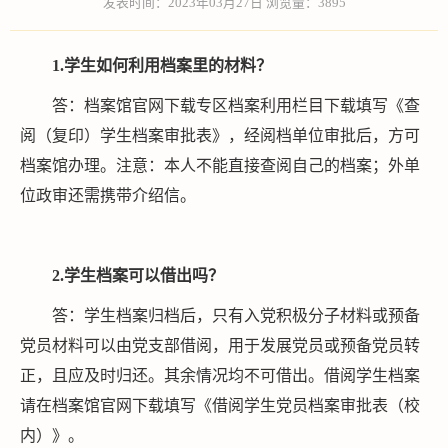
发表时间：2023年03月27日 浏览量：
3895
1
.学生
如何
利用档案里的材料？
答：档案馆官网下载专区档案利用栏目下载填写《
查
阅（复印）学生档案审批表
》，经阅档单位审批后，方可
档案馆办理。注意：本人不能直接查阅自己的档案；外单
位政审还需携带介绍信。
2
.
学生
档案可以借
出吗
？
答：学生档案归档后，只有入党积极分子材料或预备
党员材料可以由党支部借阅，用于发展党员或预备党员转
正，且应及时归还。其余情况均不可借出。借阅学生档案
请在档案馆官网下载填写《借阅学生党员档案审批表（校
内）》。