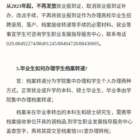
从
2023年
起
，
不再发放
就业报到证，取消就业报到证补
办、改派手续，不再将就业报到证作为办理高校毕业生招
聘录用、落户、档案接收转递等手续的必需材料。就业等
事宜学生可咨询学生职业发展指导服务中心，联系电话
029-88492274/88491245/88494728/88430695。
5
.
毕业生如何
办理
学生
档案转
递
?
答：档案转递分为学院集中办理和学生个人办理两种
方式。正常就业或升学的本科、硕士毕业生，毕业季由学
院集中办理档案转递；
档案未在毕业季转出的本科生和硕士研究生，需携带
档案接收单位开具的调档函,到学生职业发展指导服务中心
盖章签字，再将其提交至档案馆101室办理转档；