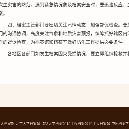
次生灾害的防范。遇到紧急情况危及档案安全时，要迅速反应、
案。
四、档案主管部门要密切关注汛情动态，加强督促检查。要
门的沟通协调，高度关注气象和地质灾害预报，统筹抓好辖区内
作的督促检查，为档案馆和档案室做好防汛工作提供必要条件。
各地区各部门如发生档案因灾受损情况，要立即组织抢救并
师大档案馆
北京大学档案馆
清华大学档案馆
哈工程档案馆
哈工大档案馆
中国档案学