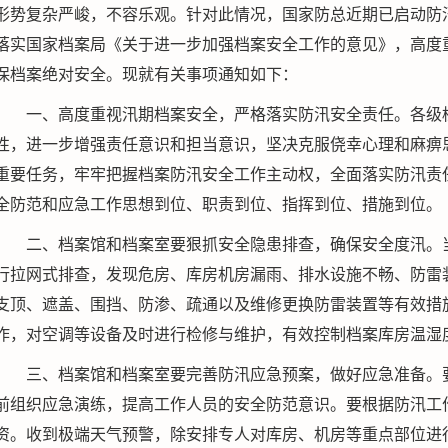
形势复杂严峻，不容乐观。针对此情况，国家防总近期已启动防
落实国家档案局《关于进一步加强档案安全工作的意见》，高度
保档案绝对安全。现就有关事项通知如下：
一、高度重视汛期档案安全，严格落实防汛安全责任。各级
性，进一步增强责任意识和担当意识，坚决克服侥幸心理和麻痹
重要任务，牢牢把握档案防汛安全工作主动权，全面落实防汛责
全防范和应急工作思想到位、职责到位、指挥到位、措施到位。
二、档案馆和档案室要狠抓安全隐患排查，确保安全度汛。
行拉网式排查，发现危房、库房机房漏雨、排水设施不畅、防雷
支顶、遮盖、围挡、防渗、疏通以及维修更换防雷装置等有效措
作，对空调等设备及时进行检修与维护，有效控制档案库房温湿
三、档案馆和档案室要完善防汛应急预案，做好应急准备。
前组织应急演练，提高工作人员的安全防范意识。要根据防汛工
资。收到极端天气预警，除安排专人对库房、机房等重点部位进