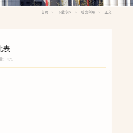
首页
下载专区
档案利用
正文
批表
览量：
471